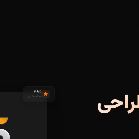
۴.۹/۵
راحی
۲۰۰+ مشتری